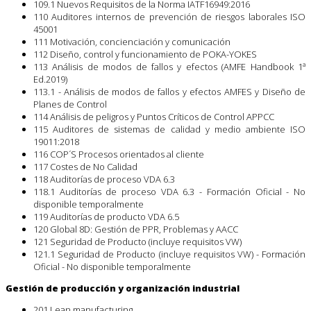
109.1 Nuevos Requisitos de la Norma IATF16949:2016
110 Auditores internos de prevención de riesgos laborales ISO
45001
111 Motivación, concienciación y comunicación
112 Diseño, control y funcionamiento de POKA-YOKES
113 Análisis de modos de fallos y efectos (AMFE Handbook 1ª
Ed.2019)
113.1 - Análisis de modos de fallos y efectos AMFES y Diseño de
Planes de Control
114 Análisis de peligros y Puntos Críticos de Control APPCC
115 Auditores de sistemas de calidad y medio ambiente ISO
19011:2018
116 COP´S Procesos orientados al cliente
117 Costes de No Calidad
118 Auditorías de proceso VDA 6.3
118.1 Auditorías de proceso VDA 6.3 - Formación Oficial - No
disponible temporalmente
119 Auditorías de producto VDA 6.5
120 Global 8D: Gestión de PPR, Problemas y AACC
121 Seguridad de Producto (incluye requisitos VW)
121.1 Seguridad de Producto (incluye requisitos VW) - Formación
Oficial - No disponible temporalmente
Gestión de producción y organización industrial
201 Lean manufacturing